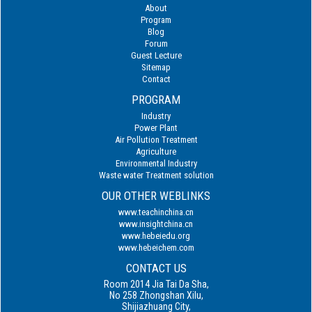
About
Program
Blog
Forum
Guest Lecture
Sitemap
Contact
PROGRAM
Industry
Power Plant
Air Pollution Treatment
Agriculture
Environmental Industry
Waste water Treatment solution
OUR OTHER WEBLINKS
www.teachinchina.cn
www.insightchina.cn
www.hebeiedu.org
www.hebeichem.com
CONTACT US
Room 2014 Jia Tai Da Sha,
No 258 Zhongshan Xilu,
Shijiazhuang City,