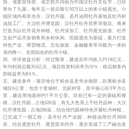
协、省委宣传部、省文联共同创办中国汉牡丹文化节，已经
举办了九届，每年五一前后吸引50万以上的来小镇观光。小
镇区域内有崇光寺、汉牡丹园、圣丹油用牡丹基地及牡丹籽
油加工厂、大汉牡丹博览园、汉牡丹牡丹世界等项目。将来
打造为以牡丹花卉种植、牡丹深加工、牡丹观光旅游、牡丹
文创产品开发销售和乡村休闲、田园观光为基础，着力打造
特色产业、商贸物流、文化旅游、金融服务等功能为一体的
省内唯一、全国知名的牡丹小镇。
四、经济效益分析：经过预算，建成后年均收入约14亿元，
年均利润总额为5亿元，项目投资利润率为10％，税后财务内
部收益率为8.6％。
五、建设条件：项目地位于柏乡县龙华乡南部，距离柏乡县
城仅6公里，包含十里铺村、北郝村等，其中核心区3平方公
里，建设用地面积约1平方公里。目前已有一定的基础和规
模，汉牡丹园，占地520亩，有九大色系上千牡丹品种；大汉
牡丹博览园，占地206亩，结合现代园林特色开展牡丹种植，
已完成了一期工程；圣丹牡丹产业园，种植油用牡丹3000
亩，结合观赏牡丹、观赏苗木间作，逐步形成了三产融合发